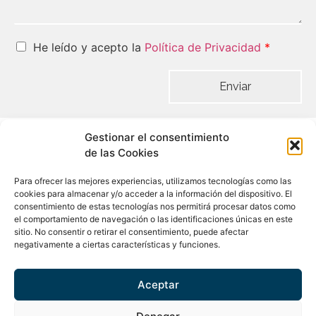
He leído y acepto la
Política de Privacidad
*
Enviar
Gestionar el consentimiento
de las Cookies
info@amuracapital.com
Para ofrecer las mejores experiencias, utilizamos tecnologías como las
cookies para almacenar y/o acceder a la información del dispositivo. El
consentimiento de estas tecnologías nos permitirá procesar datos como
(+34) 93 321 35 95
el comportamiento de navegación o las identificaciones únicas en este
sitio. No consentir o retirar el consentimiento, puede afectar
Av. Diagonal, 453 bis, 4ª pl. 08036 Barcelona
negativamente a ciertas características y funciones.
ES
CA
EN
Aceptar